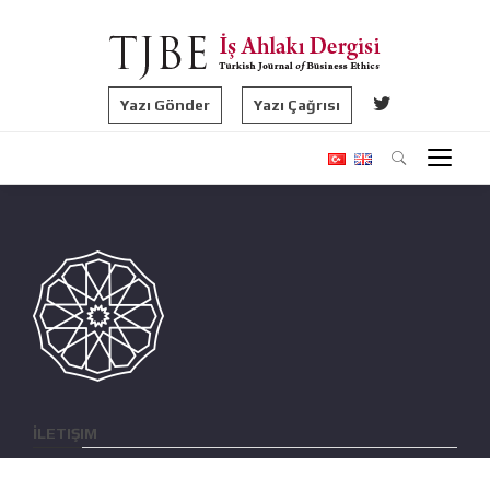
Yazı Gönder
Yazı Çağrısı
İLETIŞIM