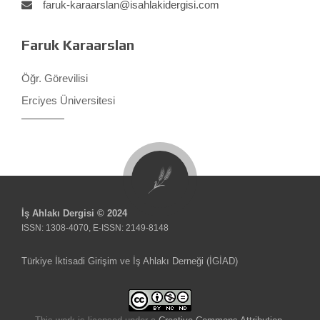
faruk-karaarslan@isahlakidergisi.com
Faruk Karaarslan
Öğr. Görevilisi
Erciyes Üniversitesi
İş Ahlakı Dergisi © 2024
ISSN: 1308-4070, E-ISSN: 2149-8148
Türkiye İktisadi Girişim ve İş Ahlakı Derneği (İGİAD)