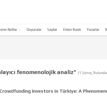
rene Notlar
Duyurular
Sayılar
Erken Baskı
Yazarlar
İ
layıcı fenomenolojik analiz"
(1 Sonuç Bulundu
Crowdfunding Investors in Türkiye: A Phenomeno