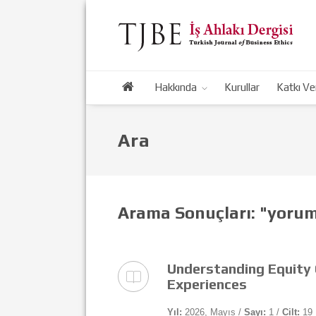
Hakkında
Kurullar
Katkı Ve
Ara
Arama Sonuçları: "yorum
Understanding Equity 
Experiences
Yıl:
2026, Mayıs /
Sayı:
1 /
Cilt:
19