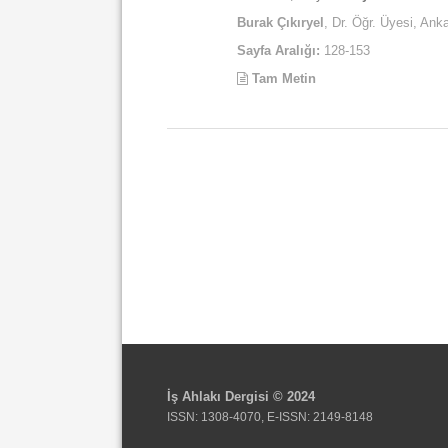
Burak Çıkıryel
, Dr. Öğr. Üyesi, Ank
Sayfa Aralığı:
128-153
Tam Metin
İş Ahlakı Dergisi © 2024
ISSN: 1308-4070, E-ISSN: 2149-8148