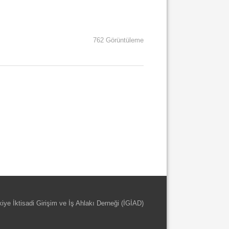
762 Görüntüleme
kiye İktisadi Girişim ve İş Ahlakı Derneği (İGİAD)