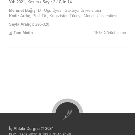
Yıl:
2021, Kasım /
Sayı:
2 /
Cilt:
14
Mehmet Bağış
, Dr. Öğr. Üyesi, Sakarya Üniversitesi
Kadir Ardıç
, Prof. Dr., Kırgızistan Türkiye Manas Üniversitesi
Sayfa Aralığı:
296-328
Tam Metin
1515 Görüntüleme
İş Ahlakı Dergisi © 2024
ISSN: 1308-4070, E-ISSN: 2149-8148