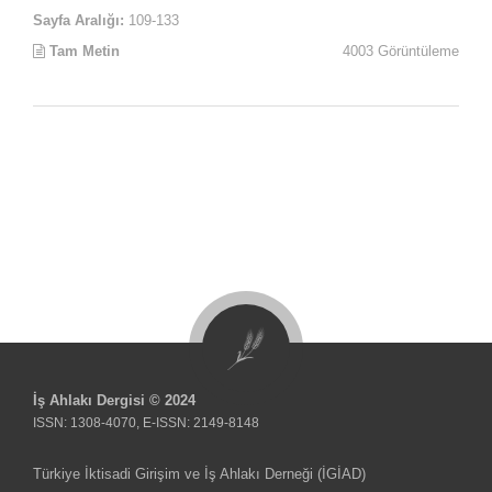
Sayfa Aralığı:
109-133
Tam Metin
4003 Görüntüleme
İş Ahlakı Dergisi © 2024
ISSN: 1308-4070, E-ISSN: 2149-8148
Türkiye İktisadi Girişim ve İş Ahlakı Derneği (İGİAD)