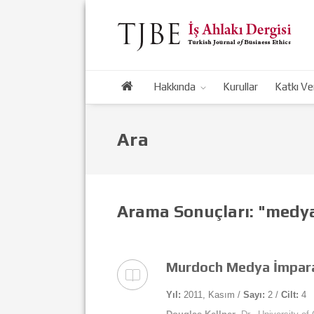
Hakkında
Kurullar
Katkı Ve
Ara
Arama Sonuçları: "medy
Murdoch Medya İmparat
Yıl:
2011, Kasım /
Sayı:
2 /
Cilt:
4