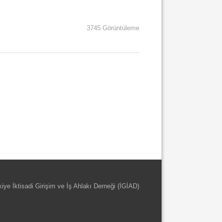
3745 Görüntüleme
kiye İktisadi Girişim ve İş Ahlakı Derneği (İGİAD)