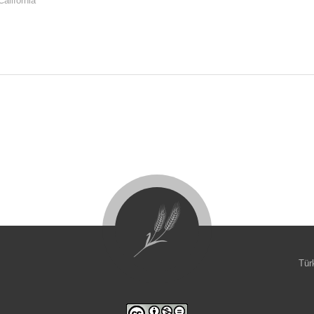
California
Tür