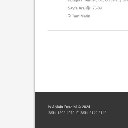
Douglas Kellner
, Dr., University of 
Sayfa Aralığı:
75-89
Tam Metin
İş Ahlakı Dergisi © 2024
ISSN: 1308-4070, E-ISSN: 2149-8148