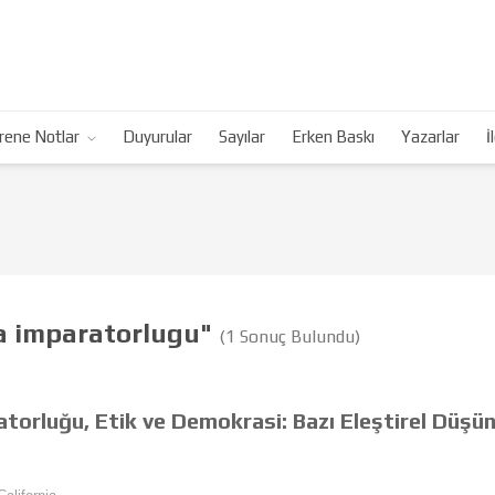
rene Notlar
Duyurular
Sayılar
Erken Baskı
Yazarlar
İ
a imparatorlugu"
(1 Sonuç Bulundu)
orluğu, Etik ve Demokrasi: Bazı Eleştirel Düşün