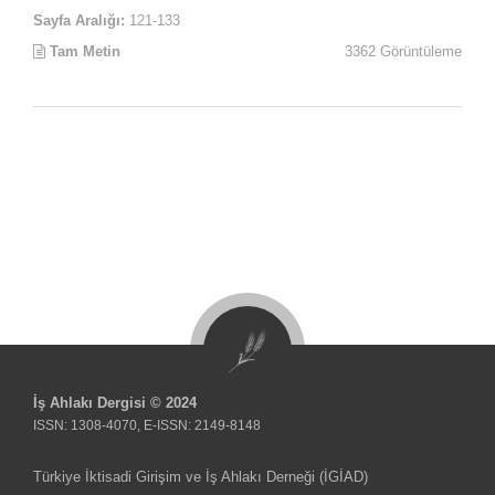
Sayfa Aralığı:
121-133
Tam Metin
3362 Görüntüleme
İş Ahlakı Dergisi © 2024
ISSN: 1308-4070, E-ISSN: 2149-8148
Türkiye İktisadi Girişim ve İş Ahlakı Derneği (İGİAD)