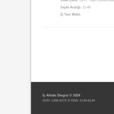
Sibel Çelik
, Uzm., Fatih Üniversites
Sayfa Aralığı:
21-40
Tam Metin
İş Ahlakı Dergisi © 2024
ISSN: 1308-4070, E-ISSN: 2149-8148