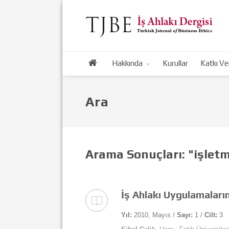
Hakkında
Kurullar
Katkı Ve
Ara
Arama Sonuçları: "işlet
İş Ahlakı Uygulamaların
Yıl:
2010, Mayıs /
Sayı:
1 /
Cilt:
3