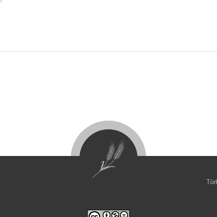
i
Tür