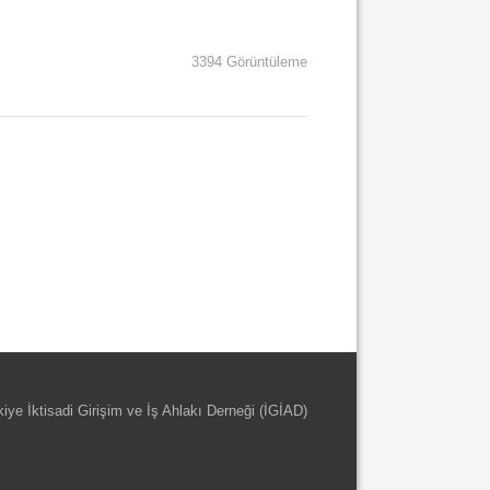
3394 Görüntüleme
kiye İktisadi Girişim ve İş Ahlakı Derneği (İGİAD)