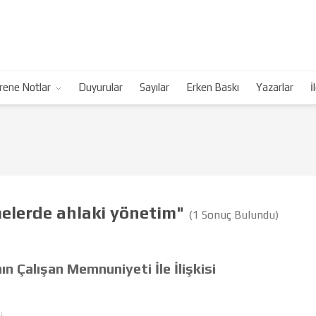
rene Notlar
Duyurular
Sayılar
Erken Baskı
Yazarlar
İ
melerde ahlaki yönetim"
(1 Sonuç Bulundu)
ın Çalışan Memnuniyeti İle İlişkisi