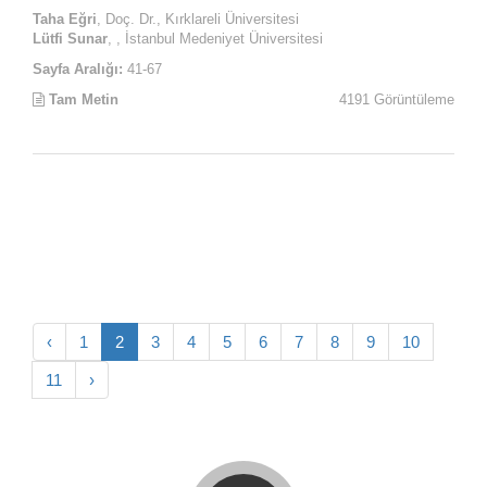
Taha Eğri
, Doç. Dr., Kırklareli Üniversitesi
Lütfi Sunar
, , İstanbul Medeniyet Üniversitesi
Sayfa Aralığı:
41-67
Tam Metin
4191 Görüntüleme
‹
1
2
3
4
5
6
7
8
9
10
11
›