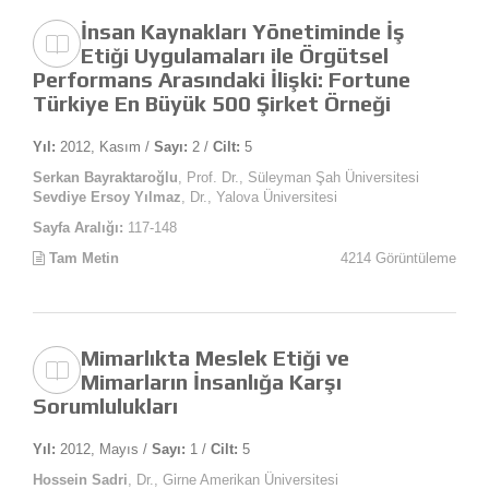
İnsan Kaynakları Yönetiminde İş
Etiği Uygulamaları ile Örgütsel
Performans Arasındaki İlişki: Fortune
Türkiye En Büyük 500 Şirket Örneği
Yıl:
2012, Kasım /
Sayı:
2 /
Cilt:
5
Serkan Bayraktaroğlu
, Prof. Dr., Süleyman Şah Üniversitesi
Sevdiye Ersoy Yılmaz
, Dr., Yalova Üniversitesi
Sayfa Aralığı:
117-148
Tam Metin
4214 Görüntüleme
Mimarlıkta Meslek Etiği ve
Mimarların İnsanlığa Karşı
Sorumlulukları
Yıl:
2012, Mayıs /
Sayı:
1 /
Cilt:
5
Hossein Sadri
, Dr., Girne Amerikan Üniversitesi