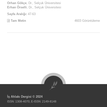
Orhan Gökçe
, Dr., Selçuk Üniversitesi
Erhan Örselli
, Dr., Selçuk Üniversitesi
Sayfa Aralığı:
47-63
Tam Metin
4603 Görüntüleme
İş Ahlakı Dergisi © 2024
ISSN: 1308-4070, E-ISSN: 2149-8148