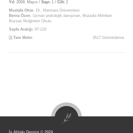
Yıl:
2009, Mayıs /
Sayı:
1 /
Cilt:
2
Mustafa Otrar
, Dr., Marmara Üniversitesi
Berna Özen
, Uzman psikolojik danışman, Mustafa Mihriban
Boysan İlköğretim Okulu
Sayfa Aralığı:
97-120
Tam Metin
3517 Görüntüleme
İş Ahlakı Dergisi © 2024