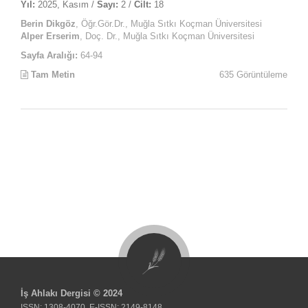
Yıl:
2025, Kasım /
Sayı:
2 /
Cilt:
18
Berin Dikgöz
, Öğr.Gör.Dr., Muğla Sıtkı Koçman Üniversitesi
Alper Erserim
, Doç. Dr., Muğla Sıtkı Koçman Üniversitesi
Sayfa Aralığı:
64-94
Tam Metin
635 Görüntüleme
İş Ahlakı Dergisi © 2024
ISSN: 1308-4070, E-ISSN: 2149-8148