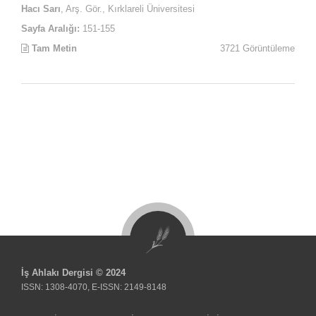
Hacı Sarı
, Arş. Gör., Kırklareli Üniversitesi
Sayfa Aralığı:
151-155
Tam Metin
3721 Görüntüleme
İş Ahlakı Dergisi © 2024
ISSN: 1308-4070, E-ISSN: 2149-8148