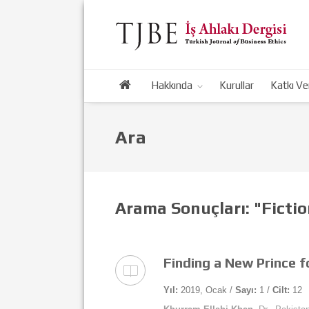
Hakkında
Kurullar
Katkı Ve
Ara
Arama Sonuçları: "Fictio
Finding a New Prince f
Yıl:
2019, Ocak /
Sayı:
1 /
Cilt:
12