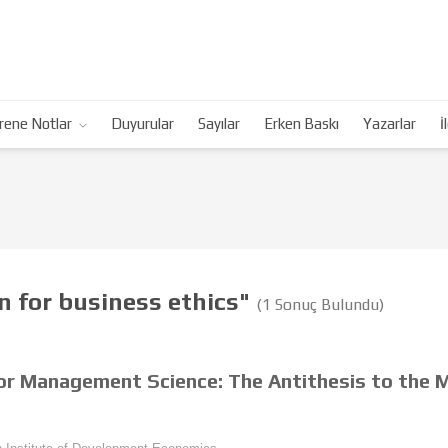
rene Notlar
Duyurular
Sayılar
Erken Baskı
Yazarlar
İ
n for business ethics"
(1 Sonuç Bulundu)
or Management Science: The Antithesis to the M