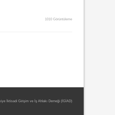
1010 Görüntüleme
kiye İktisadi Girişim ve İş Ahlakı Derneği (İGİAD)