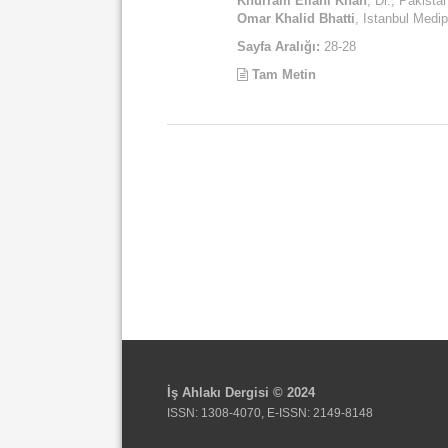
Khurram Ellahi Khan
, Dr., Pakist
Omar Khalid Bhatti
, Istanbul Medip
Sayfa Aralığı:
28-28
Tam Metin
İş Ahlakı Dergisi © 2024
ISSN: 1308-4070, E-ISSN: 2149-8148