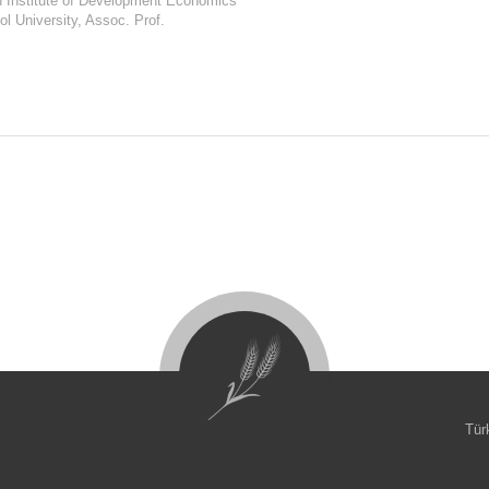
an Institute of Development Economics
ol University, Assoc. Prof.
Tür