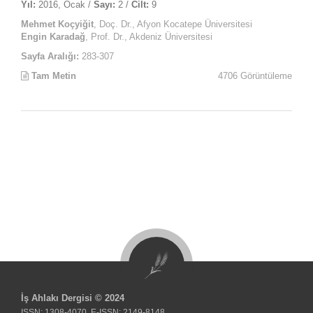
Yıl:
2016, Ocak /
Sayı:
2 /
Cilt:
9
Mehmet Koçyiğit
, Doç. Dr., Afyon Kocatepe Üniversitesi
Engin Karadağ
, Prof. Dr., Akdeniz Üniversitesi
Sayfa Aralığı:
283-307
Tam Metin
4706 Görüntüleme
İş Ahlakı Dergisi © 2024
ISSN: 1308-4070, E-ISSN: 2149-8148