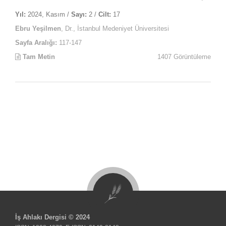
Yıl:
2024, Kasım /
Sayı:
2 /
Cilt:
17
Ebru Yeşilmen
, Dr., İstanbul Medeniyet Üniversitesi
Sayfa Aralığı:
117-147
Tam Metin
1407 Görüntüleme
İş Ahlakı Dergisi © 2024